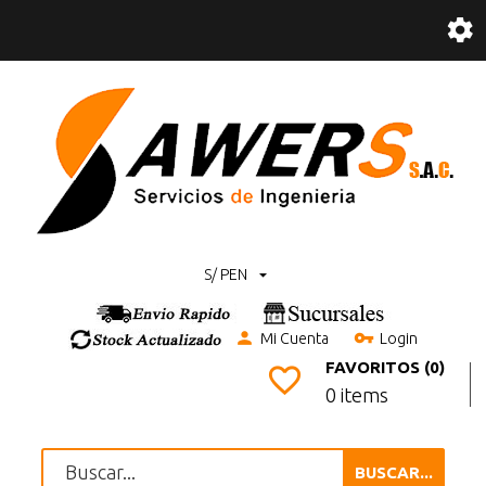
S/ PEN
Mi Cuenta
Login
FAVORITOS (0)
0 items
BUSCAR...