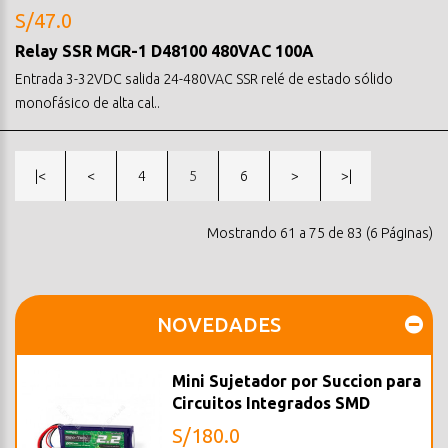
S/47.0
Relay SSR MGR-1 D48100 480VAC 100A
Entrada 3-32VDC salida 24-480VAC SSR relé de estado sólido
monofásico de alta cal..
|<
<
4
5
6
>
>|
Mostrando 61 a 75 de 83 (6 Páginas)
NOVEDADES
Mini Sujetador por Succion para
Circuitos Integrados SMD
S/180.0