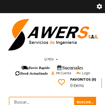
S/ PEN
Mi Cuenta
Login
FAVORITOS (0)
0 items
BUSCAR...