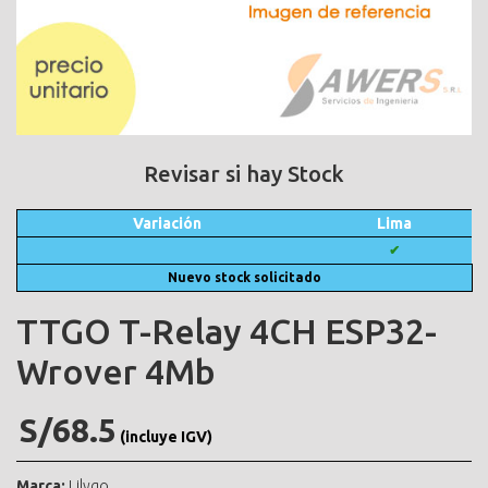
Revisar si hay Stock
Variación
Lima
✔
Nuevo stock solicitado
TTGO T-Relay 4CH ESP32-
Wrover 4Mb
S/68.5
(incluye IGV)
Marca:
Lilygo