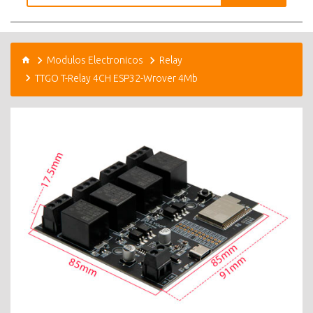
Modulos Electronicos
Relay
TTGO T-Relay 4CH ESP32-Wrover 4Mb