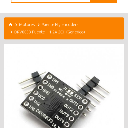
Motores
Puente H y encoders
DRV8833 Puente H 1.2A 2CH (Generico)