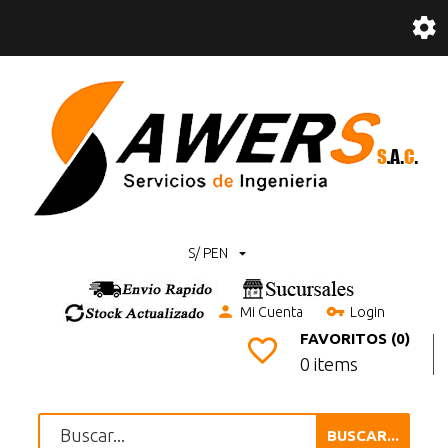
S/ PEN
Mi Cuenta
Login
FAVORITOS (0)
0 items
BUSCAR...