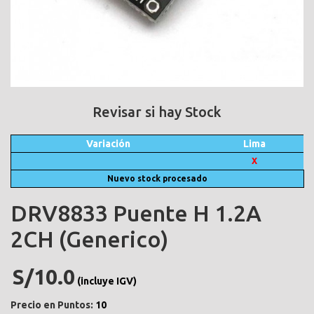
Revisar si hay Stock
Variación
Lima
X
Nuevo stock procesado
DRV8833 Puente H 1.2A
2CH (Generico)
S/10.0
(incluye IGV)
Precio en Puntos:
10