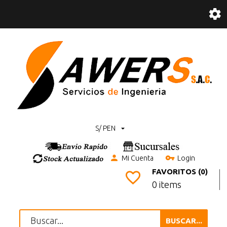
S/ PEN
Mi Cuenta
Login
FAVORITOS (0)
0 items
BUSCAR...