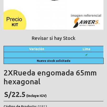
Revisar si hay Stock
Variación
Lima
✔
Nuevo stock solicitado
2XRueda engomada 65mm
hexagonal
S/22.5
(incluye IGV)
Código de Producto:
01813