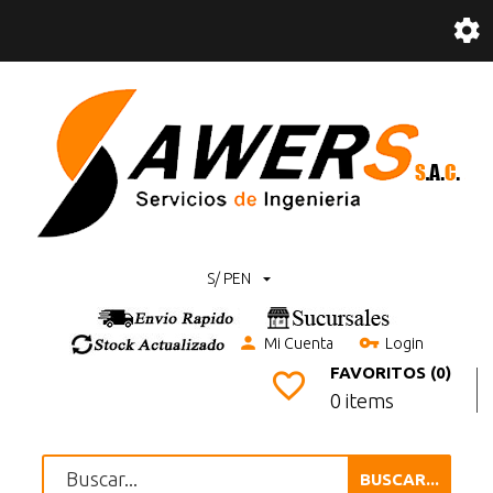
S/ PEN
Mi Cuenta
Login
FAVORITOS (0)
0 items
BUSCAR...