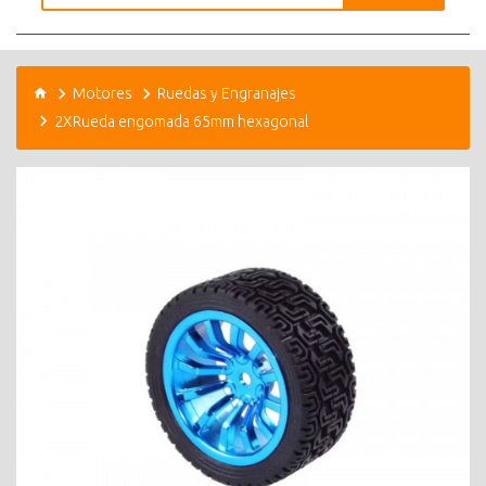
Motores
Ruedas y Engranajes
2XRueda engomada 65mm hexagonal