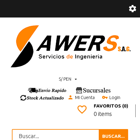
S/ PEN
Mi Cuenta
Login
FAVORITOS (0)
0 items
BUSCAR...