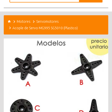
Motores
Servomotores
Acople de Servo MG995 SG5010 (Plastico)