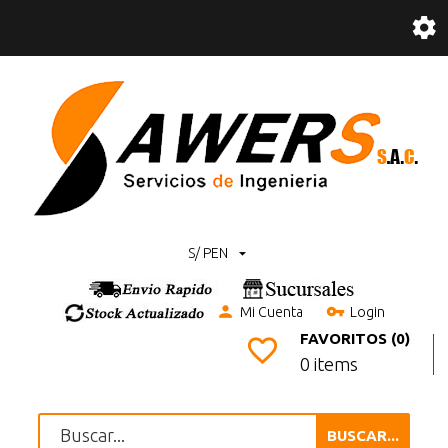
S/ PEN
Mi Cuenta
Login
FAVORITOS (0)
0 items
BUSCAR...