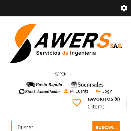
S/ PEN
Mi Cuenta
Login
FAVORITOS (0)
0 items
BUSCAR...