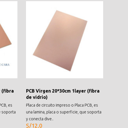
(fibra
PCB Virgen 20*30cm 1layer (fibra
PCB Pe
de vidrio)
(baquel
PCB, es
Placa de circuito impreso o Placa PCB, es
Descripci
e soporta
una lamina, placa o superficie, que soporta
perforada
y conecta dive..
una placa 
S/12.0
S/2.0