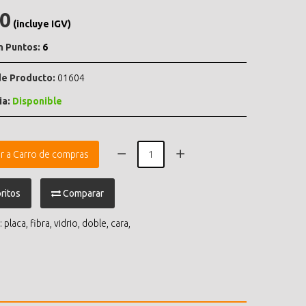
.0
(incluye IGV)
n Puntos:
6
e Producto:
01604
ia:
Disponible
r a Carro de compras
ritos
Comparar
:
placa
,
fibra
,
vidrio
,
doble
,
cara
,