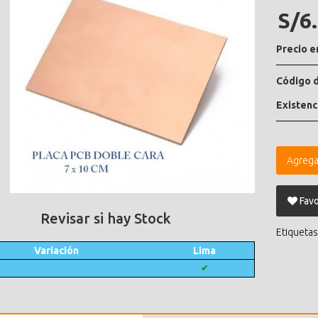
S/6
Precio e
Código d
Existenc
Agrega
Favo
Revisar si hay Stock
Etiquetas
Variación
Lima
✔