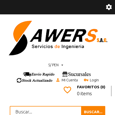
S/ PEN
Mi Cuenta
Login
FAVORITOS (0)
0 items
BUSCAR...