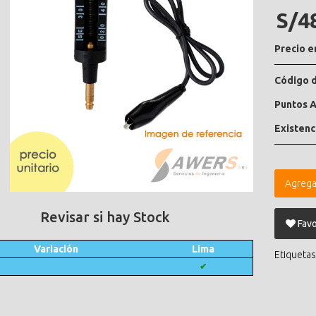
S/4
Precio e
Código d
Puntos A
Existenc
Agrega
Revisar si hay Stock
Favo
Variación
Lima
Etiquetas
✔