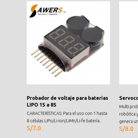
Probador de voltaje para baterias
Servoco
LIPO 1S a 8S
Multi pro
CARACTERÍSTICAS: Para el uso con 1 hasta
robótica 
8 células LiPo/Li-ion/LiMn/Li-fe batería..
genera una
S/7.0
S/8.0