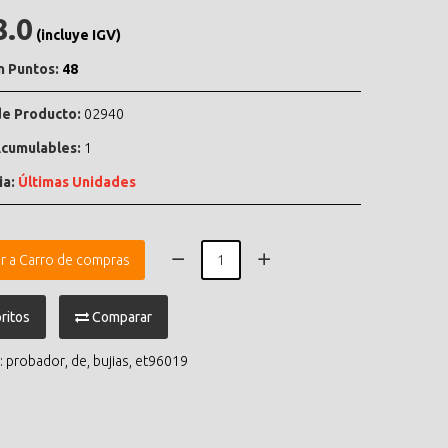
8.0
(incluye IGV)
n Puntos:
48
e Producto:
02940
cumulables:
1
ia:
Últimas Unidades
r a Carro de compras
ritos
Comparar
:
probador
,
de
,
bujias
,
et96019