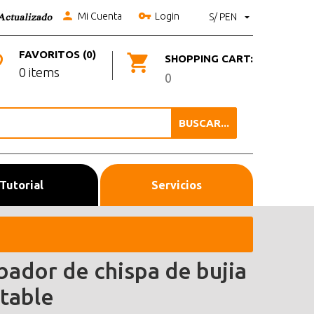
Mi Cuenta
Login
S/ PEN
FAVORITOS (0)
SHOPPING CART:
0 items
0
BUSCAR...
Tutorial
Servicios
bador de chispa de bujia
stable