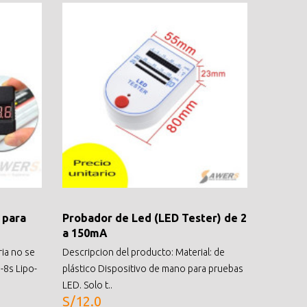
 para
Probador de Led (LED Tester) de 2
Probado
a 150mA
Utiliza 
ria no se
Descripcion del producto: Material: de
encendid
-8s Lipo-
plástico Dispositivo de mano para pruebas
sistema 
S/27.0
LED. Solo t..
S/12.0