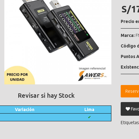
S/1
Precio e
Marca:
F
Código d
Puntos A
Existenc
Reserv
Revisar si hay Stock
Favo
Variación
Lima
✔
Etiquetas