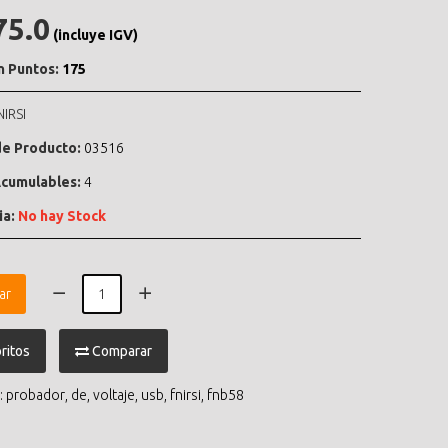
75.0
(incluye IGV)
n Puntos:
175
NIRSI
e Producto:
03516
cumulables:
4
ia:
No hay Stock
ar
ritos
Comparar
:
probador
,
de
,
voltaje
,
usb
,
fnirsi
,
fnb58