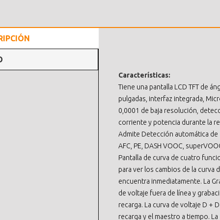
RIPCIÓN
O
Características:
Tiene una pantalla LCD TFT de áng
pulgadas, interfaz integrada, Micr
0,0001 de baja resolución, detecc
corriente y potencia durante la r
Admite Detección automática de 
AFC, PE, DASH VOOC, superVOOC
Pantalla de curva de cuatro funci
para ver los cambios de la curva 
encuentra inmediatamente. La Gra
de voltaje fuera de línea y grabac
recarga. La curva de voltaje D +
recarga y el maestro a tiempo. L