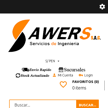
S/ PEN
Mi Cuenta
Login
FAVORITOS (0)
0 items
BUSCAR...