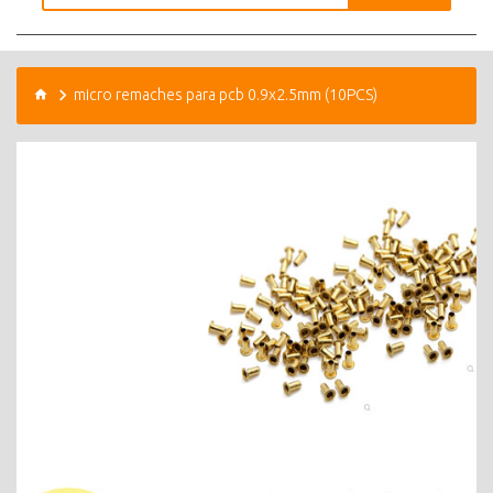
micro remaches para pcb 0.9x2.5mm (10PCS)