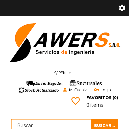
S/ PEN
Mi Cuenta
Login
FAVORITOS (0)
0 items
BUSCAR...