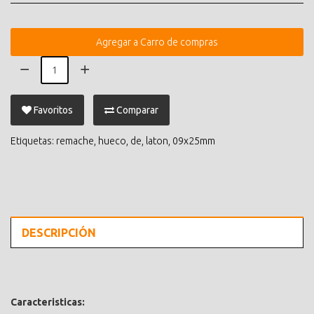
Agregar a Carro de compras
Favoritos
Comparar
Etiquetas:
remache
,
hueco
,
de
,
laton
,
09x25mm
DESCRIPCIÓN
Caracteristicas: