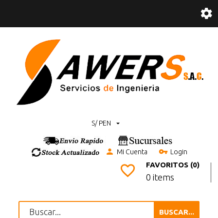
S/ PEN
Mi Cuenta
Login
FAVORITOS (0)
0 items
BUSCAR...