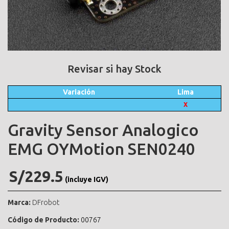
Revisar si hay Stock
Variación
Lima
X
Gravity Sensor Analogico
EMG OYMotion SEN0240
S/229.5
(incluye IGV)
Marca:
DFrobot
Código de Producto:
00767