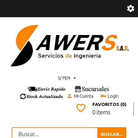
S/ PEN
Mi Cuenta
Login
FAVORITOS (0)
0 items
BUSCAR...