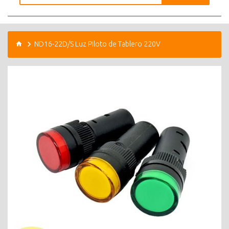
ND16-22D/S Luz Piloto de Tablero 220V