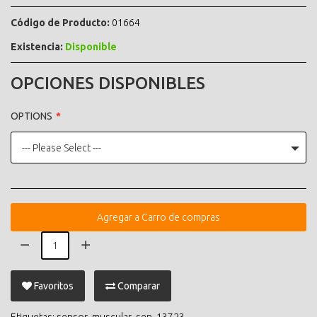
Código de Producto:
01664
Existencia:
Disponible
OPCIONES DISPONIBLES
OPTIONS
--- Please Select ---
Agregar a Carro de compras
Favoritos
Comparar
Etiquetas:
sensor
,
muscular
,
sen
,
13723