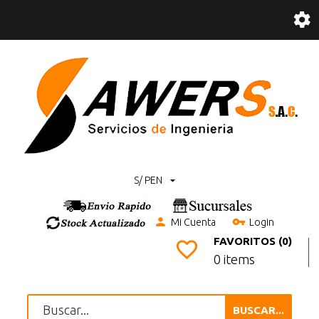
S/ PEN
Mi Cuenta
Login
FAVORITOS (0)
0 items
BUSCAR...