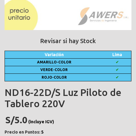
Revisar si hay Stock
Variación
Lima
AMARILLO-COLOR
✔
VERDE-COLOR
✔
ROJO-COLOR
✔
ND16-22D/S Luz Piloto de
Tablero 220V
S/5.0
(incluye IGV)
Precio en Puntos:
5