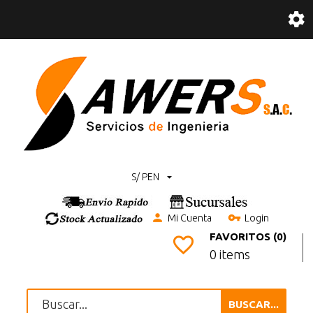
S/ PEN
Mi Cuenta
Login
FAVORITOS (0)
0 items
BUSCAR...