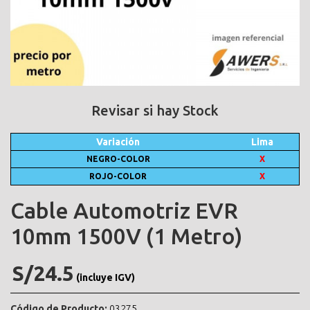
Revisar si hay Stock
Variación
Lima
NEGRO-COLOR
X
ROJO-COLOR
X
Cable Automotriz EVR
10mm 1500V (1 Metro)
S/24.5
(incluye IGV)
Código de Producto:
03275