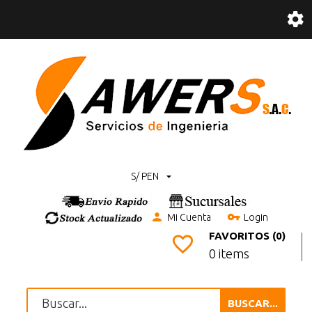
S/ PEN
Mi Cuenta
Login
FAVORITOS (0)
0 items
BUSCAR...