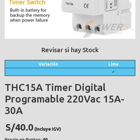
Revisar si hay Stock
Variación
Lima
✔
THC15A Timer Digital
Programable 220Vac 15A-
30A
S/40.0
(incluye IGV)
Precio en Puntos:
40