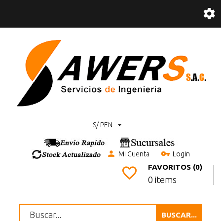
S/ PEN
Mi Cuenta
Login
FAVORITOS (0)
0 items
BUSCAR...