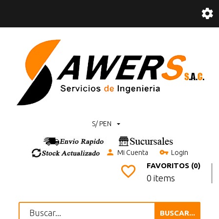
S/ PEN
Mi Cuenta
Login
FAVORITOS (0)
0 items
BUSCAR...