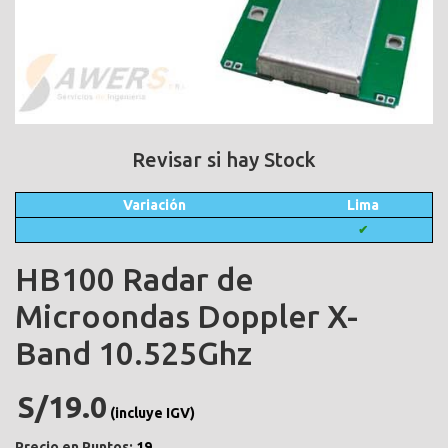
Revisar si hay Stock
Variación
Lima
✔
HB100 Radar de
Microondas Doppler X-
Band 10.525Ghz
S/19.0
(incluye IGV)
Precio en Puntos:
19