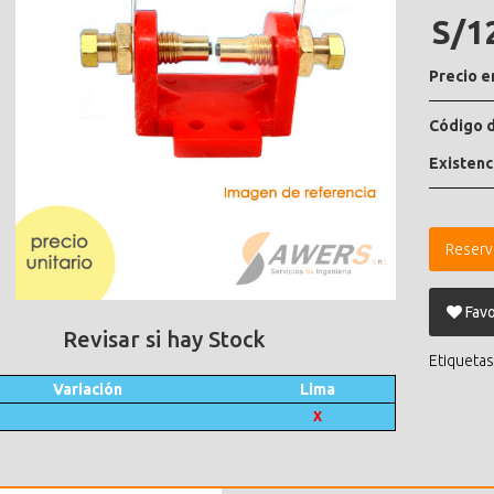
S/1
Precio e
Código d
Existenc
Reserv
Favo
Revisar si hay Stock
Etiquetas
Variación
Lima
X