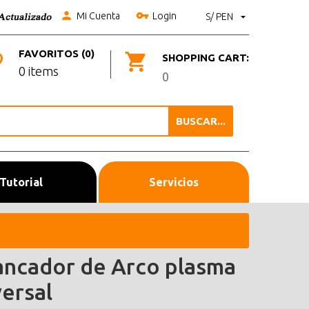
Mi Cuenta
Login
S/ PEN
FAVORITOS (0)
SHOPPING CART:
0 items
0
BUSCAR...
Tutorial
Servicios
ancador de Arco plasma
versal