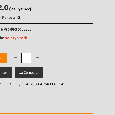
2.0
(incluye IGV)
n Puntos:
12
e Producto:
02837
ia:
No hay Stock
ar
ritos
Comparar
:
arrancador
,
de
,
arco
,
para
,
maquina
,
plasma