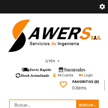
S/ PEN
Mi Cuenta
Login
FAVORITOS (0)
0 items
BUSCAR...