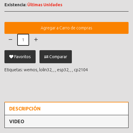
Existencia:
Últimas Unidades
Agregar a Carro de compras
Favoritos
Comparar
Etiquetas:
wemos
,
lolin32
,
,
,
esp32
,
,
,
cp2104
DESCRIPCIÓN
VIDEO