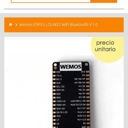
Wemos ESP32 LOLIN32 WiFi Bluetooth V.1.0