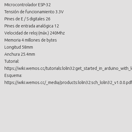
Microcontrolador ESP-32
Tensión de funcionamiento 3.3V
Pines de E / S digitales 26
Pines de entrada analógica 12
Velocidad de reloj (máx.) 240Mhz
Memoria 4 millones de bytes
Longitud 58mm
Anchura 25.4mm
Tutorial:
https://wiki.wemos.cc/tutorials:lolin32:get_started_in_arduino_with_l
Esquema:
https://wiki.wemos.cc/_media/products:lolin32:sch_lolin32_v1.0.0.pd