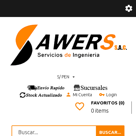
S/ PEN
Mi Cuenta
Login
FAVORITOS (0)
0 items
BUSCAR...