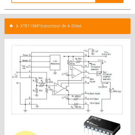
XTR110KP transmisor de 4-20mA