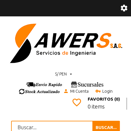
S/ PEN
Mi Cuenta
Login
FAVORITOS (0)
0 items
BUSCAR...