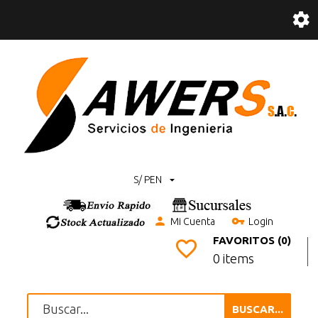
S/ PEN
Mi Cuenta
Login
FAVORITOS (0)
0 items
BUSCAR...