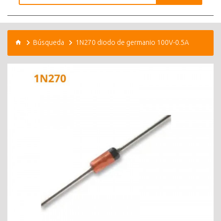
Búsqueda
1N270 diodo de germanio 100V-0.5A