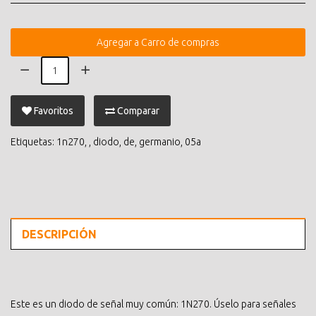
Agregar a Carro de compras
Favoritos
Comparar
Etiquetas:
1n270
,
,
diodo
,
de
,
germanio
,
05a
DESCRIPCIÓN
Este es un diodo de señal muy común: 1N270. Úselo para señales