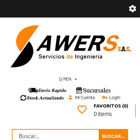
S/ PEN
Mi Cuenta
Login
FAVORITOS (0)
0 items
BUSCAR...