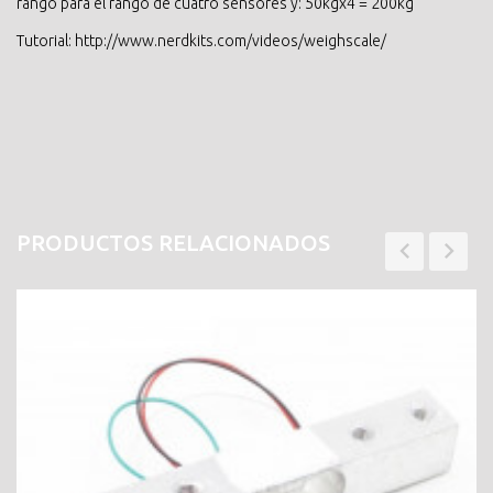
rango para el rango de cuatro sensores y: 50kgx4 = 200kg
Tutorial: http://www.nerdkits.com/videos/weighscale/
PRODUCTOS RELACIONADOS