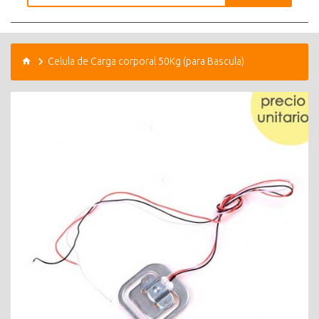
Celula de Carga corporal 50Kg (para Bascula)