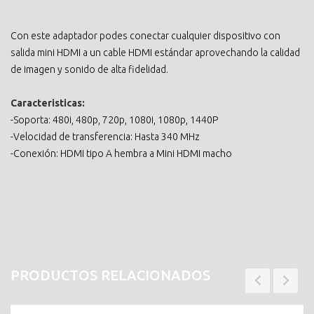
Con este adaptador podes conectar cualquier dispositivo con
salida mini HDMI a un cable HDMI estándar aprovechando la calidad
de imagen y sonido de alta fidelidad.
Caracteristicas:
-Soporta: 480i, 480p, 720p, 1080i, 1080p, 1440P
-Velocidad de transferencia: Hasta 340 MHz
-Conexión: HDMI tipo A hembra a Mini HDMI macho
PRODUCTOS RELACIONADOS