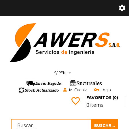
S/ PEN
Mi Cuenta
Login
FAVORITOS (0)
0 items
BUSCAR...