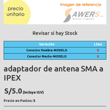
Revisar si hay Stock
Variación
Lima
Conector Hembra-MODELO
X
Conector Macho-MODELO
X
adaptador de antena SMA a
IPEX
S/5.0
(incluye IGV)
Precio en Puntos:
5