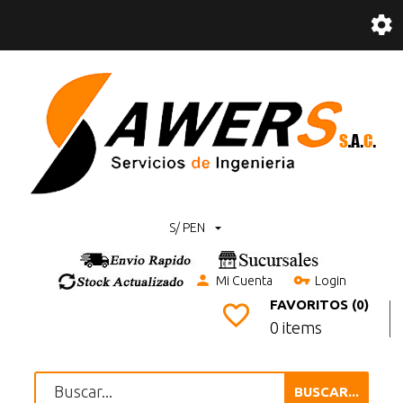
S/ PEN
Mi Cuenta
Login
FAVORITOS (0)
0 items
BUSCAR...