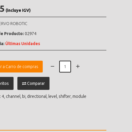
.5
(incluye IGV)
ERVO ROBOTIC
e Producto:
02974
ia:
Últimas Unidades
r a Carro de compras
ritos
Comparar
:
4
,
channel
,
bi
,
directional
,
level
,
shifter
,
module