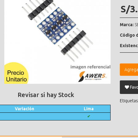
S/3
Marca:
S
Código d
Existenc
Agrega
Favo
Revisar si hay Stock
Etiquetas
Variación
Lima
✔