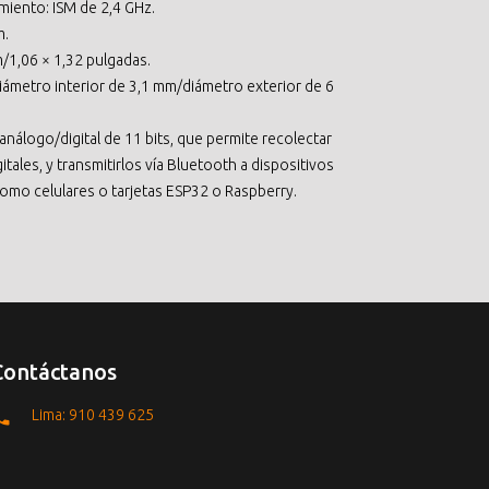
iento: ISM de 2,4 GHz.
m.
1,06 × 1,32 pulgadas.
iámetro interior de 3,1 mm/diámetro exterior de 6
análogo/digital de 11 bits, que permite recolectar
tales, y transmitirlos vía Bluetooth a dispositivos
omo celulares o tarjetas ESP32 o Raspberry.
Contáctanos
Lima: 910 439 625