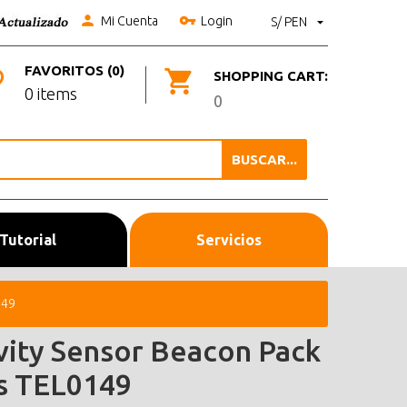
Mi Cuenta
Login
S/ PEN
FAVORITOS (0)
SHOPPING CART:
0 items
0
BUSCAR...
Tutorial
Servicios
149
vity Sensor Beacon Pack
s TEL0149