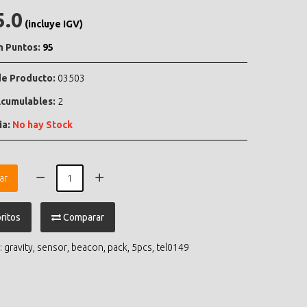
5.0
(incluye IGV)
n Puntos:
95
e Producto:
03503
cumulables:
2
ia:
No hay Stock
ar
ritos
Comparar
:
gravity
,
sensor
,
beacon
,
pack
,
5pcs
,
tel0149