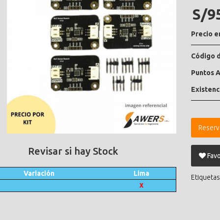
S/9
Precio e
Código d
Puntos A
Existenc
Reserv
Revisar si hay Stock
Favo
Variación
Lima
Etiquetas
X