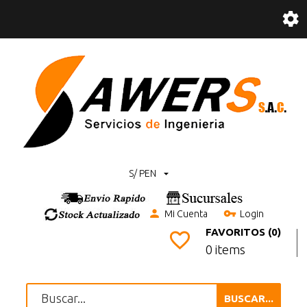
S/ PEN
Mi Cuenta
Login
FAVORITOS (0)
0 items
BUSCAR...