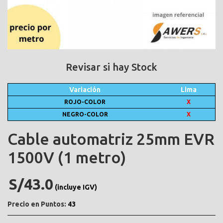
Revisar si hay Stock
Variación
Lima
ROJO-COLOR
X
NEGRO-COLOR
X
Cable automatriz 25mm EVR
1500V (1 metro)
S/43.0
(incluye IGV)
Precio en Puntos:
43