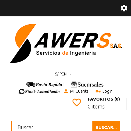
S/ PEN
Mi Cuenta
Login
FAVORITOS (0)
0 items
BUSCAR...