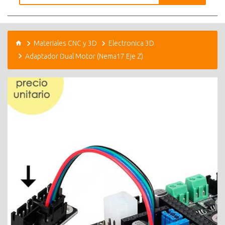
Materiales CNC y 3D
Electronica 3D
Adaptador Dual Motor (Nema17 Eje Z)