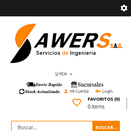
S/ PEN
Mi Cuenta
Login
FAVORITOS (0)
0 items
BUSCAR...