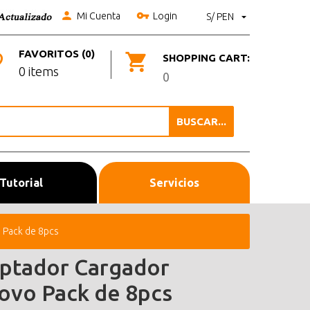
Mi Cuenta
Login
S/ PEN
FAVORITOS (0)
SHOPPING CART:
0 items
0
BUSCAR...
Tutorial
Servicios
 Pack de 8pcs
ptador Cargador
ovo Pack de 8pcs