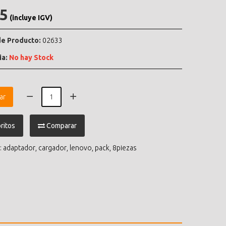
.5
(incluye IGV)
e Producto:
02633
ia:
No hay Stock
ar
ritos
Comparar
:
adaptador
,
cargador
,
lenovo
,
pack
,
8piezas