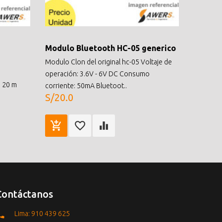
Modulo Bluetooth HC-05 generico
Modulo Clon del original hc-05 Voltaje de
operación: 3.6V - 6V DC Consumo
: 20 m
corriente: 50mA Bluetoot..
S/20.0
Contáctanos
Lima: 910 439 625