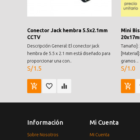
Conector Jack hembra 5.5x2.1mm
Mini Bi
CCTV
20x17
Descripción General: El conector jack
Tamaño]: 
hembra de 5.5 x 2.1 mm está diseñado para
[Material]
proporcionar una con..
gramos ..
S/1.5
S/1.0
Información
Mi Cuenta
Sobre Nosotros
Mi Cuenta