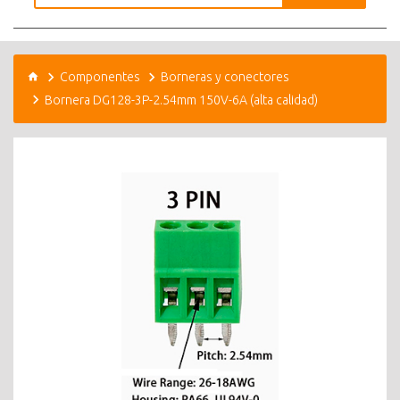
Componentes
Borneras y conectores
Bornera DG128-3P-2.54mm 150V-6A (alta calidad)