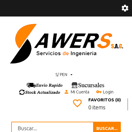
S/ PEN
Mi Cuenta
Login
FAVORITOS (0)
0 items
BUSCAR...