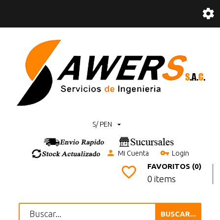
S/ PEN
Mi Cuenta
Login
FAVORITOS (0)
0 items
BUSCAR...