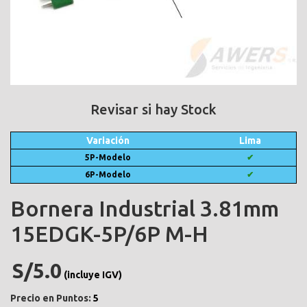
Revisar si hay Stock
Variación
Lima
5P-Modelo
✔
6P-Modelo
✔
Bornera Industrial 3.81mm
15EDGK-5P/6P M-H
S/5.0
(incluye IGV)
Precio en Puntos:
5