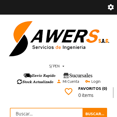
S/ PEN
Mi Cuenta
Login
FAVORITOS (0)
0 items
BUSCAR...