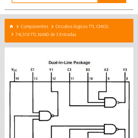
Componentes
Circuitos logicos TTL CMOS
74LS10 TTL NAND de 3 Entradas