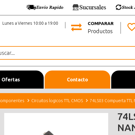
Lunes a Viernes 10:00 a 19:00
COMPARAR
Productos
Ofertas
Contacto
omponentes
Circuitos logicos TTL CMOS
74LS03 Compuerta TTL N
74L
NAN