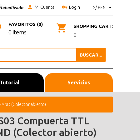
Mi Cuenta
Login
S/ PEN
FAVORITOS (0)
SHOPPING CART:
0 items
0
BUSCAR...
Tutorial
Servicios
AND (Colector abierto)
S03 Compuerta TTL
D (Colector abierto)