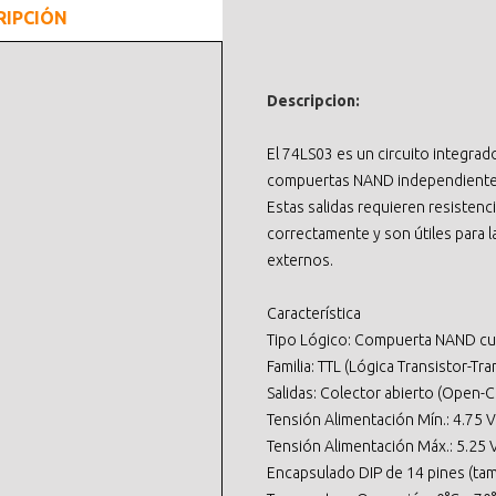
RIPCIÓN
Descripcion:
El 74LS03 es un circuito integrado
compuertas NAND independientes 
Estas salidas requieren resistenc
correctamente y son útiles para l
externos.
Característica
Tipo Lógico: Compuerta NAND cu
Familia: TTL (Lógica Transistor-Tra
Salidas: Colector abierto (Open-C
Tensión Alimentación Mín.: 4.75 V
Tensión Alimentación Máx.: 5.25 
Encapsulado DIP de 14 pines (ta