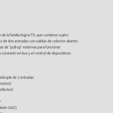
 de la familia lógica TTL que contiene cuatro
de dos entradas con salidas de colector abierto.
ias de "pull-up" externas para funcionar
a conexión en bus y el control de dispositivos
ádruple de 2 entradas
nsistor)
ollector)
V
mbién SOIC)