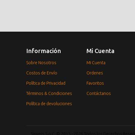
Información
Mi Cuenta
Sobre Nosotros
Mi Cuenta
Costos de Envío
Ordenes
Política de Privacidad
Favoritos
Términos & Condiciones
Contáctanos
Política de devoluciones
Sawers S.A.C. © 2015 - 2026 Todos los Derechos Rese