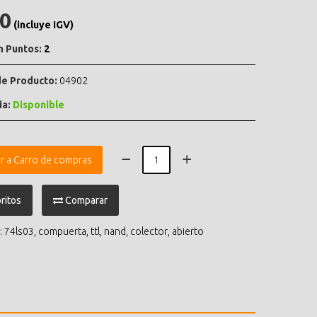
.0
(incluye IGV)
n Puntos:
2
e Producto:
04902
ia:
Disponible
r a Carro de compras
ritos
Comparar
:
74ls03
,
compuerta
,
ttl
,
nand
,
colector
,
abierto