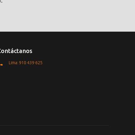
°C
Contáctanos
Lima: 910 439 625