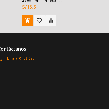
S/1.5
aproximadamente 600 mA -..
S/13.5
Contáctanos
Lima: 910 439 625