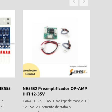
(NE555
NE5532 Preamplificador OP-AMP
NE555 
HIFI 12-35V
Frecuenc
 un
CARACTERISTICAS -1. Voltaje de trabajo: DC
mayor qu
 el
12-35V -2. Corriente de trabajo:
microseg