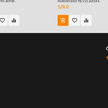
A alrede..
multivibrador NE555 autoex..
S/8.0