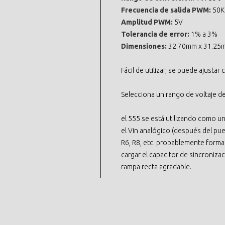
Frecuencia de salida PWM:
50K
Amplitud PWM:
5V
Tolerancia de error:
1% a 3%
Dimensiones:
32.70mm x 31.25
Fácil de utilizar, se puede ajusta
Selecciona un rango de voltaje de
el 555 se está utilizando como 
el Vin analógico (después del pue
R6, R8, etc. probablemente forma
cargar el capacitor de sincroniz
rampa recta agradable.