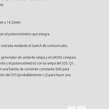
Hz
mm x 14.25mm
r con el potenciómetro que integra.
 entrada mediante el Switch de cortocircuito.
un generador de señal de rampa y el LM393 compara
nte y el potenciómetro) con la rampa del 555. Q1,
n una fuente de corriente constante (ish) para
ación del 555 (probablemente C2) para hacer una