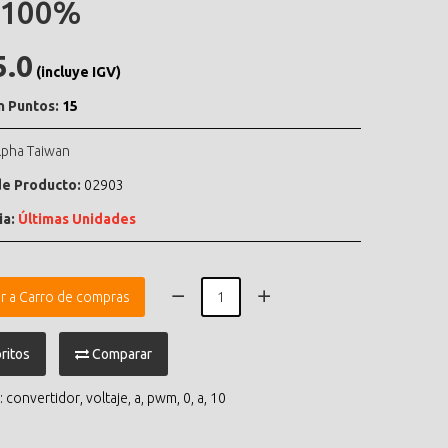
-100%
5.0
(incluye IGV)
n Puntos:
15
lpha Taiwan
e Producto:
02903
ia:
Últimas Unidades
r a Carro de compras
ritos
Comparar
:
convertidor
,
voltaje
,
a
,
pwm
,
0
,
a
,
10