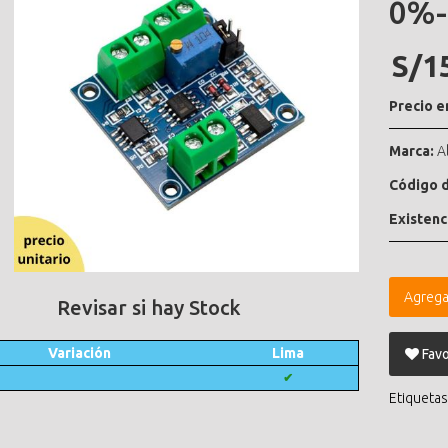
0%
S/1
Precio e
Marca:
A
Código d
Existenc
Agrega
Revisar si hay Stock
Variación
Lima
Favo
✔
Etiquetas