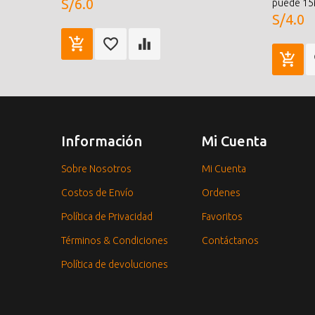
S/6.0
puede 15M
S/4.0
Información
Mi Cuenta
Sobre Nosotros
Mi Cuenta
Costos de Envío
Ordenes
Política de Privacidad
Favoritos
Términos & Condiciones
Contáctanos
Política de devoluciones