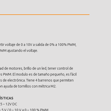
ir voltaje de 0 a 10V a salida de 0% a 100% PWM,
 PWM ajustando el voltaje.
dad de motores, brillo de un led, tener control de
es PWM. El modulo es de tamaño pequeño, es fácil
os de electrónica. Tiene 4 barrenos que permiten
con ayuda de tornillos con métrica M2.
ÍSTICAS
:
5 – 12V DC
– 5 V / 0 – 10 V a 0 – 100 % PWM