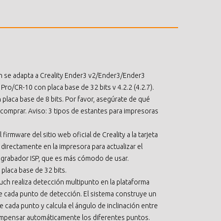
h se adapta a Creality Ender3 v2/Ender3/Ender3
o/CR-10 con placa base de 32 bits v 4.2.2 (4.2.7).
placa base de 8 bits. Por favor, asegúrate de qué
 comprar. Aviso: 3 tipos de estantes para impresoras
l firmware del sitio web oficial de Creality a la tarjeta
 directamente en la impresora para actualizar el
l grabador ISP, que es más cómodo de usar.
 placa base de 32 bits.
ch realiza detección multipunto en la plataforma
 de cada punto de detección. El sistema construye un
de cada punto y calcula el ángulo de inclinación entre
 compensar automáticamente los diferentes puntos.