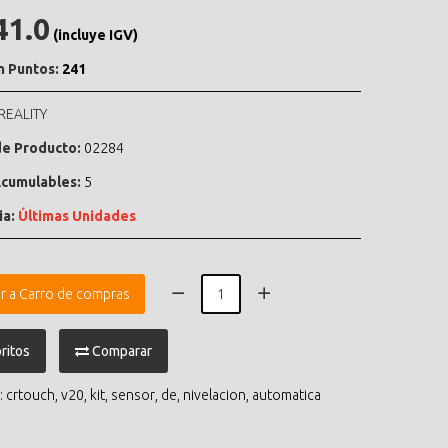
41.0
(incluye IGV)
n Puntos:
241
REALITY
e Producto:
02284
cumulables:
5
ia:
Últimas Unidades
r a Carro de compras
ritos
Comparar
:
crtouch
,
v20
,
kit
,
sensor
,
de
,
nivelacion
,
automatica