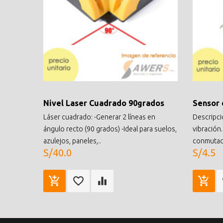
Nivel Laser Cuadrado 90grados
Sensor 
Láser cuadrado: -Generar 2 líneas en
Descripci
ángulo recto (90 grados) -Ideal para suelos,
vibración.
azulejos, paneles,..
conmutaci
S/40.0
S/4.5