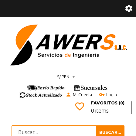
S/ PEN
Mi Cuenta
Login
FAVORITOS (0)
0 items
BUSCAR...