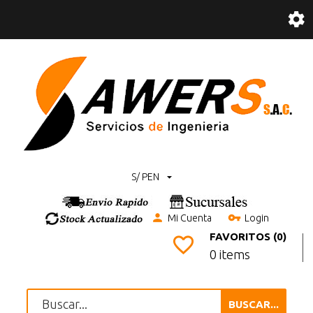
S/ PEN
Mi Cuenta
Login
FAVORITOS (0)
0 items
BUSCAR...