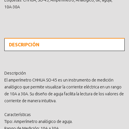
Etiquetas:
CHHUA
,
SO-45
,
Amperimetro
,
Analogico
,
de
,
aguja
,
10A-30A
DESCRIPCIÓN
Descripción
El amperímetro CHHUA SO-45 es un instrumento de medición
analógico que permite visualizar la corriente eléctrica en un rango
de 10A a 30A. Su diseño de aguja facilita la lectura de los valores de
corriente de manera intuitiva.
Características
Tipo: Amperímetro analógico de aguja.
Rango de Medición: 10A a 30A.