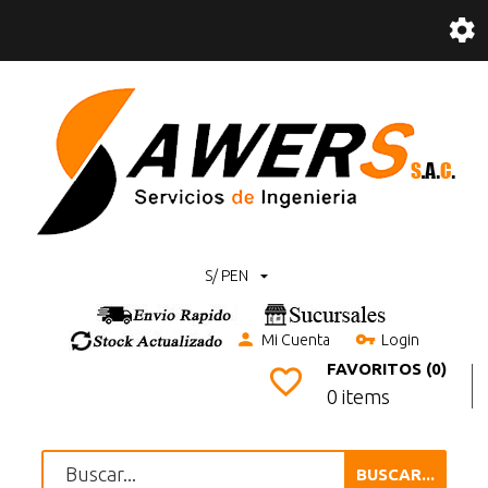
S/ PEN
Mi Cuenta
Login
FAVORITOS (0)
0 items
BUSCAR...