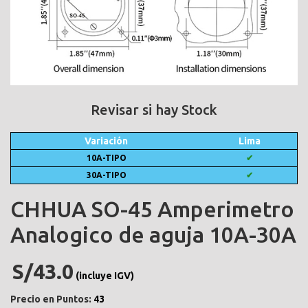
Revisar si hay Stock
Variación
Lima
10A-TIPO
✔
30A-TIPO
✔
CHHUA SO-45 Amperimetro
Analogico de aguja 10A-30A
S/43.0
(incluye IGV)
Precio en Puntos:
43