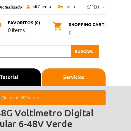
Mi Cuenta
Login
S/ PEN
FAVORITOS (0)
SHOPPING CART:
0 items
0
BUSCAR...
Tutorial
Servicios
 Circular 6-48V Verde
8G Voltimetro Digital
cular 6-48V Verde