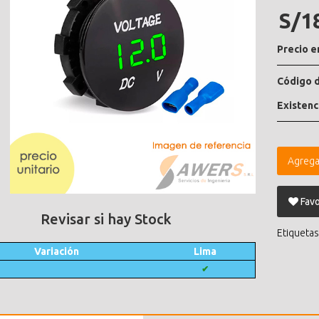
S/1
Precio e
Código d
Existenc
Agrega
Favo
Revisar si hay Stock
Etiquetas
Variación
Lima
✔