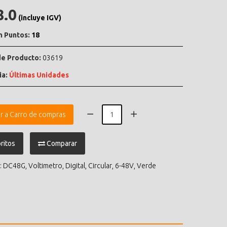
8.0
(incluye IGV)
n Puntos:
18
e Producto:
03619
ia:
Últimas Unidades
r a Carro de compras
ritos
Comparar
:
DC48G
,
Voltimetro
,
Digital
,
Circular
,
6-48V
,
Verde