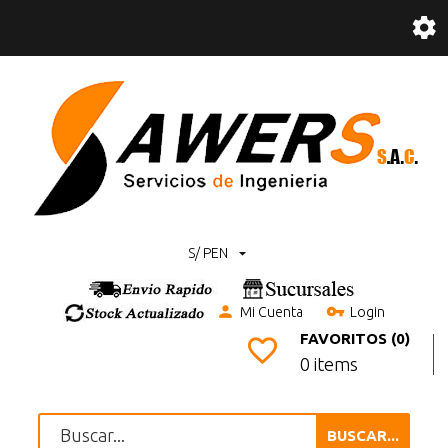
S/ PEN
Mi Cuenta
Login
FAVORITOS (0)
0 items
BUSCAR...