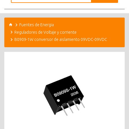
Fuentes de Energia
Reguladores de Voltaje y corriente
B0909-1W conversor de aislamiento 09VDC-09VDC