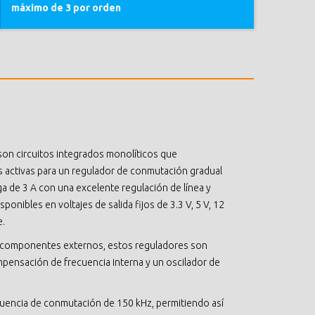
máximo de 3 por orden
on circuitos integrados monolíticos que
 activas para un regulador de conmutación gradual
ga de 3 A con una excelente regulación de línea y
ponibles en voltajes de salida fijos de 3.3 V, 5 V, 12
e.
e componentes externos, estos reguladores son
mpensación de frecuencia interna y un oscilador de
cuencia de conmutación de 150 kHz, permitiendo así