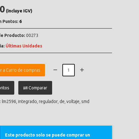
.0
(incluye IGV)
n Puntos:
6
e Producto:
00273
ia:
Últimas Unidades
r a Carro de compras
ritos
Comparar
:
lm2596
,
integrado
,
regulador
,
de
,
voltaje
,
smd
Este producto solo se puede comprar un