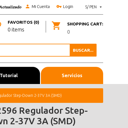
Mi Cuenta
Login
S/ PEN
FAVORITOS (0)
SHOPPING CART:
0 items
0
BUSCAR...
Tutorial
Servicios
ulador Step-Down 2-37V 3A (SMD)
596 Regulador Step-
n 2-37V 3A (SMD)