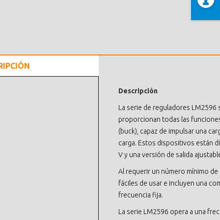
RIPCIÓN
Descripción
La serie de reguladores LM2596 s
proporcionan todas las funciones
(buck), capaz de impulsar una car
carga. Estos dispositivos están dis
V y una versión de salida ajustabl
Al requerir un número mínimo d
fáciles de usar e incluyen una co
frecuencia fija.
La serie LM2596 opera a una fre