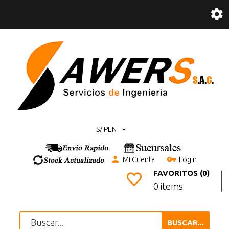
S/ PEN
Mi Cuenta
Login
FAVORITOS (0)
0 items
BUSCAR...