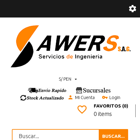
S/ PEN
Mi Cuenta
Login
FAVORITOS (0)
0 items
BUSCAR...